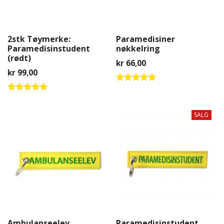
2stk Tøymerke:
Paramedisiner
Paramedisinstudent
nøkkelring
(rødt)
kr
66,00
kr
99,00
Vurdert
5.00
Vurdert
av 5
4.67
av 5
SALG
Ambulanseelev
Paramedisinstudent