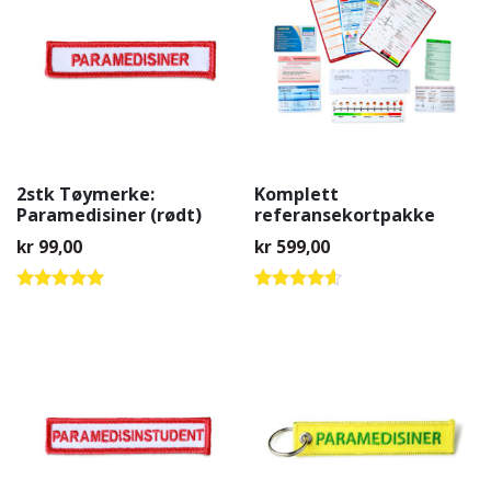
2stk Tøymerke:
Komplett
Paramedisiner (rødt)
referansekortpakke
kr
99,00
kr
599,00
Vurdert
Vurdert
5.00
4.42
av 5
av 5