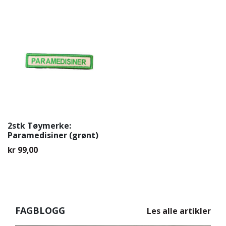
av 5
5.00
av 5
2stk Tøymerke:
Paramedisiner (grønt)
kr
99,00
FAGBLOGG
Les alle artikler