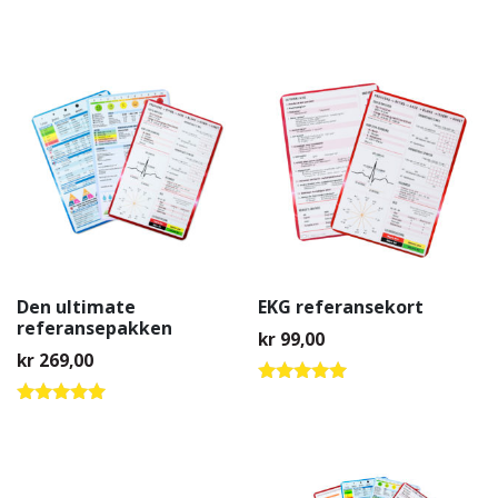
Den ultimate
EKG referansekort
referansepakken
kr
99,00
kr
269,00
Vurdert
4.80
Vurdert
av 5
4.81
av 5