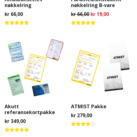
nøkkelring
nøkkelring B-vare
Opprinnelig pris var
Nåværende p
kr
66,00
kr
66,00
kr
19,00
Vurdert
Vurdert
4.63
5.00
av 5
av 5
Akutt
ATMIST Pakke
referansekortpakke
kr
279,00
kr
349,00
Vurdert
4.00
Vurdert