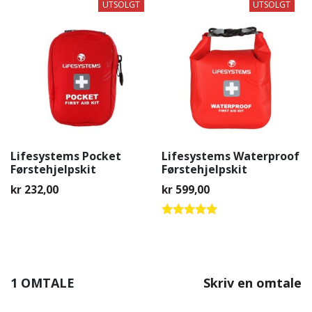
UTSOLGT
UTSOLGT
Lifesystems Pocket
Lifesystems Waterproof
Førstehjelpskit
Førstehjelpskit
kr
232,00
kr
599,00
Vurdert
5.00
av 5
1 OMTALE
Skriv en omtale