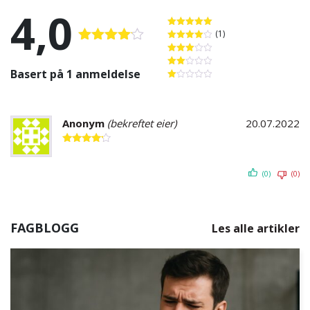
4,0
(1)
Vurdert
5
av 5
Vurdert
4
Vurdert
av 5
Vurdert
4.00
av 5
3
av 5
Basert på 1 anmeldelse
Vurdert
2
av
Vurdert
5
1
av
5
Anonym
(bekreftet eier)
20.07.2022
Vurdert
4
av 5
(0)
(0)
FAGBLOGG
Les alle artikler