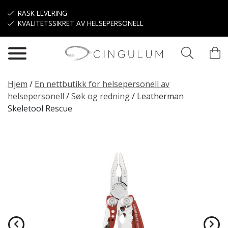
Hopp til hovedinnhold
RASK LEVERING
KVALITETSSIKRET AV HELSEPERSONELL
Hjem
/
En nettbutikk for helsepersonell av
helsepersonell
/
Søk og redning
/
Leatherman
Skeletool Rescue