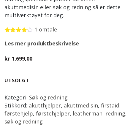
akuttmedisin eller søk og redning så er dette
multiverktøyet for deg.
1
omtale
Vurdert
1
Les mer produktbeskrivelse
4.00
av 5
basert
på
kr
1,699,00
kundevurdering
UTSOLGT
Kategori:
Søk og redning
Stikkord:
akutthjelper
,
akuttmedisin
,
firstaid
,
førstehjelp
,
førstehjelper
,
leatherman
,
redning
,
søk og redning