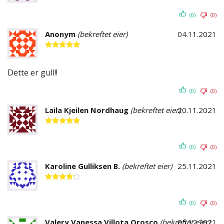
av 5
(0)
(0)
Anonym
(bekreftet eier)
04.11.2021
Vurdert
5
av 5
Dette er gull!!
(0)
(0)
Laila Kjeilen Nordhaug
(bekreftet eier)
20.11.2021
Vurdert
5
av 5
(0)
(0)
Karoline Gulliksen B.
(bekreftet eier)
25.11.2021
Vurdert
4
av 5
(0)
(0)
Valery Vanessa Villota Orosco
(bekreftet eier)
05.12.2021