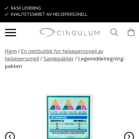
Hopp til hovedinnhold
RASK LEVERING
KVALITETSSIKRET AV HELSEPERSONELL
Hjem
/
En nettbutikk for helsepersonell av
helsepersonell
/
Samlepakker
/
Legemiddelregning-
pakken