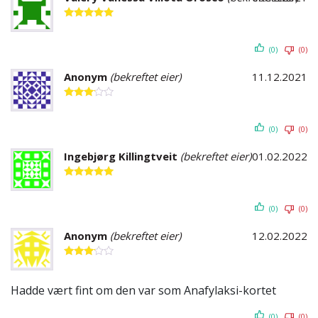
Vurdert
5
av 5
(0)
(0)
Anonym
(bekreftet eier)
11.12.2021
Vurdert
3
av 5
(0)
(0)
Ingebjørg Killingtveit
(bekreftet eier)
01.02.2022
Vurdert
5
av 5
(0)
(0)
Anonym
(bekreftet eier)
12.02.2022
Vurdert
3
av 5
Hadde vært fint om den var som Anafylaksi-kortet
(0)
(0)