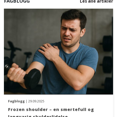
FAGBLOGG
Les alle artikler
Fagblogg
| 29.09.2025
Frozen shoulder – en smertefull og
langvarig skulderlidelse