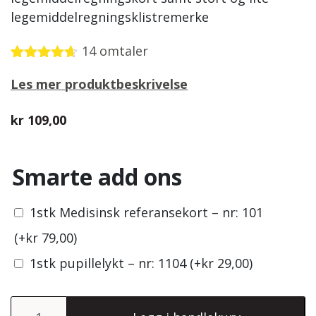
legemiddelregningsklistremerke
14
omtaler
Vurdert
14
Les mer produktbeskrivelse
4.57
av 5
basert på
kundevurderinger
kr
109,00
Smarte add ons
1stk Medisinsk referansekort – nr: 101
(+
kr
79,00
)
1stk pupillelykt – nr: 1104
(+
kr
29,00
)
Legemiddelregning-pakken antall