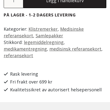
Legg i handlekurv
PÅ LAGER - 1-2 DAGERS LEVERING
Kategorier:
Klistremerker
,
Medisinske
referansekort
,
Samlepakker
Stikkord:
legemiddelregning
,
medikamentregning
,
medisinsk referansekort
,
referansekort
Rask levering
Fri frakt over 699 kr
Kvalitetssikret av autorisert helsepersonell