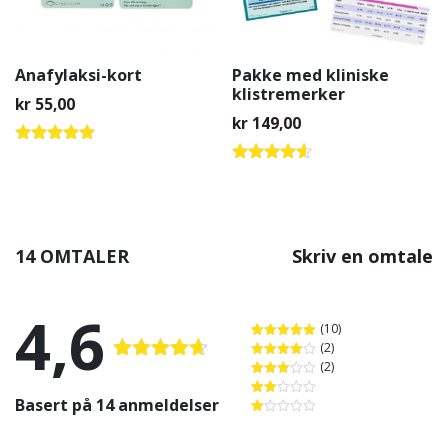
Anafylaksi-kort
Pakke med kliniske
klistremerker
kr
55,00
kr
149,00
Vurdert
4.84
Vurdert
av 5
4.50
av 5
14 OMTALER
Skriv en omtale
4,6
(10)
(2)
Vurdert
5
av 5
(2)
Vurdert
4
Vurdert
av 5
Vurdert
4.57
av 5
3
av 5
Basert på 14 anmeldelser
Vurdert
2
av
Vurdert
5
1
av