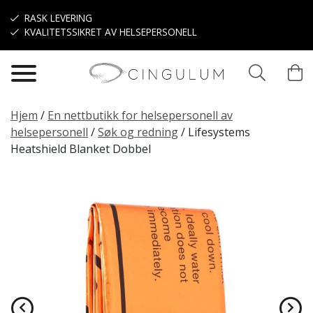
Hopp til hovedinnhold
RASK LEVERING
KVALITETSSIKRET AV HELSEPERSONELL
Hjem
/
En nettbutikk for helsepersonell av
helsepersonell
/
Søk og redning
/
Lifesystems
Heatshield Blanket Dobbel