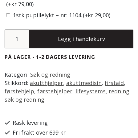
(+
kr
79,00
)
1stk pupillelykt – nr: 1104
(+
kr
29,00
)
Lifesystems Heatshield Blanket Dobbel antall
Legg i handlekurv
PÅ LAGER - 1-2 DAGERS LEVERING
Kategori:
Søk og redning
Stikkord:
akutthjelper
,
akuttmedisin
,
firstaid
,
førstehjelp
,
førstehjelper
,
lifesystems
,
redning
,
søk og redning
Rask levering
Fri frakt over 699 kr