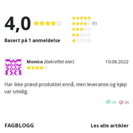
4,0
(1)
Vurdert
5
av 5
Vurdert
4
Vurdert
av 5
Vurdert
4.00
av 5
3
av 5
Basert på 1 anmeldelse
Vurdert
2
av
Vurdert
5
1
av
5
Monica
(bekreftet eier)
10.08.2022
Vurdert
4
av 5
Har ikke prøvd produktet ennå, men leveranse og kjøp
var smidig
(1)
(0)
FAGBLOGG
Les alle artikler