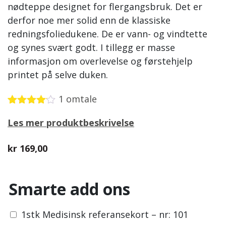
nødteppe designet for flergangsbruk. Det er
derfor noe mer solid enn de klassiske
redningsfoliedukene. De er vann- og vindtette
og synes svært godt. I tillegg er masse
informasjon om overlevelse og førstehjelp
printet på selve duken.
1
omtale
Vurdert
1
Les mer produktbeskrivelse
4.00
av 5
basert
på
kr
169,00
kundevurdering
Smarte add ons
1stk Medisinsk referansekort – nr: 101