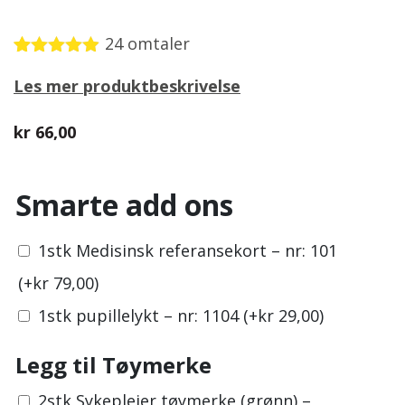
24
omtaler
Vurdert
24
Les mer produktbeskrivelse
4.83
av 5
basert på
kundevurderinger
kr
66,00
Smarte add ons
1stk Medisinsk referansekort – nr: 101
(+
kr
79,00
)
1stk pupillelykt – nr: 1104
(+
kr
29,00
)
Legg til Tøymerke
2stk Sykepleier tøymerke (grønn) –