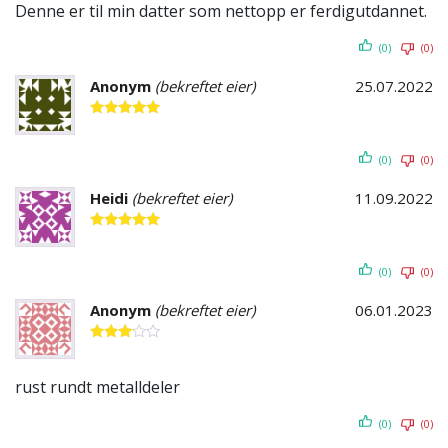
Denne er til min datter som nettopp er ferdigutdannet.
(0)
(0)
Anonym
(bekreftet eier)
25.07.2022
Vurdert
5
av 5
(0)
(0)
Heidi
(bekreftet eier)
11.09.2022
Vurdert
5
av 5
(0)
(0)
Anonym
(bekreftet eier)
06.01.2023
Vurdert
3
av 5
rust rundt metalldeler
(0)
(0)