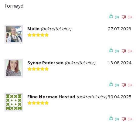
Fornøyd
(0)
(0)
Malin
(bekreftet eier)
27.07.2023
Vurdert
5
av 5
(0)
(0)
Synne Pedersen
(bekreftet eier)
13.08.2024
Vurdert
5
av 5
(0)
(0)
Eline Norman Hestad
(bekreftet eier)
30.04.2025
Vurdert
5
av 5
(0)
(0)