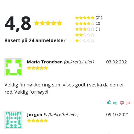
4,8
(21)
(2)
Vurdert
5
av 5
(1)
Vurdert
4
Vurdert
av 5
Vurdert
4.83
av 5
3
av 5
Basert på 24 anmeldelser
Vurdert
2
av
Vurdert
5
1
av
5
Maria Trondsen
(bekreftet eier)
03.02.2021
Vurdert
5
av 5
Veldig fin nøkkelring som vises godt i veska da den er
rød. Veldig fornøyd!
(0)
(0)
Jørgen F.
(bekreftet eier)
09.10.2021
Vurdert
5
av 5