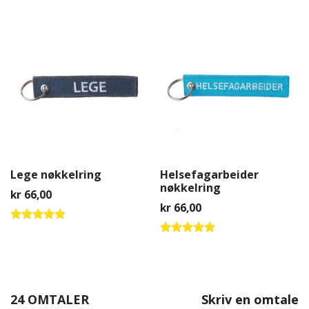
Lege nøkkelring
Helsefagarbeider
nøkkelring
kr
66,00
kr
66,00
Vurdert
4.67
Vurdert
av 5
4.81
av 5
24 OMTALER
Skriv en omtale