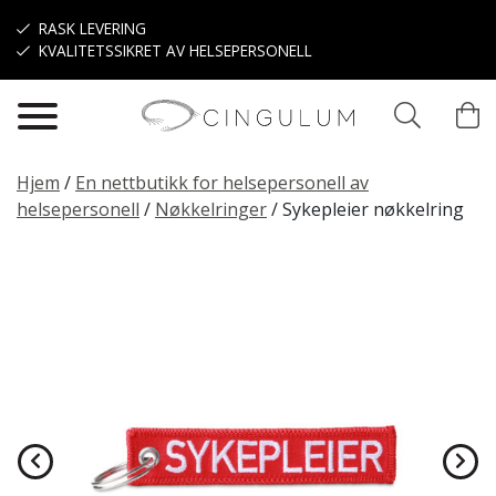
Hopp til hovedinnhold
RASK LEVERING
KVALITETSSIKRET AV HELSEPERSONELL
Hjem
/
En nettbutikk for helsepersonell av
helsepersonell
/
Nøkkelringer
/
Sykepleier nøkkelring