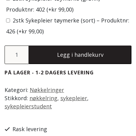
Produktnr: 402
(+
kr
99,00
)
2stk Sykepleier tøymerke (sort) – Produktnr:
426
(+
kr
99,00
)
Sykepleier nøkkelring antall
Legg i handlekurv
PÅ LAGER - 1-2 DAGERS LEVERING
Kategori:
Nøkkelringer
Stikkord:
nøkkelring
,
sykepleier
,
sykepleierstudent
Rask levering