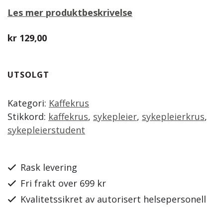
Vurdert
10
5.00
Les mer produktbeskrivelse
av 5
basert på
kundevurderinger
kr
129,00
UTSOLGT
Kategori:
Kaffekrus
Stikkord:
kaffekrus
,
sykepleier
,
sykepleierkrus
,
sykepleierstudent
Rask levering
Fri frakt over 699 kr
Kvalitetssikret av autorisert helsepersonell