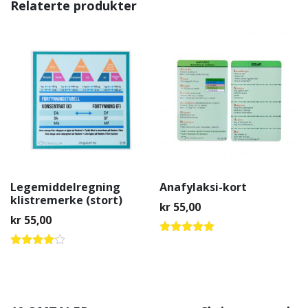
Relaterte produkter
Legemiddelregning
Anafylaksi-kort
klistremerke (stort)
kr
55,00
kr
55,00
Vurdert
4.84
Vurdert
av 5
4.00
av 5