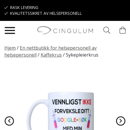
Hopp til hovedinnhold
RASK LEVERING
KVALITETSSIKRET AV HELSEPERSONELL
Hjem
/
En nettbutikk for helsepersonell av
helsepersonell
/
Kaffekrus
/
Sykepleierkrus