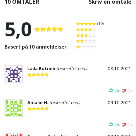
10 OMTALER
Skriv en omtale
5,0
(10)
Vurdert
5
av 5
Vurdert
4
Vurdert
5.00
av 5
Vurdert
av 5
3
av 5
Basert på 10 anmeldelser
Vurdert
2
av
Vurdert
5
1
av
5
Laila Botnen
(bekreftet eier)
08.10.2021
Vurdert
5
av 5
(0)
(0)
Amalie H.
(bekreftet eier)
09.10.2021
Vurdert
5
av 5
(0)
(0)