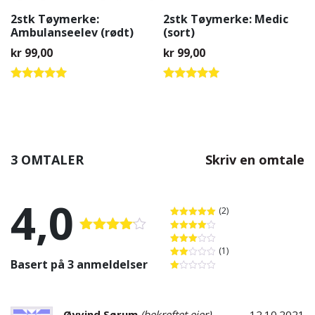
2stk Tøymerke:
2stk Tøymerke: Medic
Ambulanseelev (rødt)
(sort)
kr
99,00
kr
99,00
Vurdert
Vurdert
5.00
5.00
av 5
av 5
3 OMTALER
Skriv en omtale
4,0
(2)
Vurdert
5
av 5
Vurdert
4
Vurdert
av 5
(1)
Vurdert
4.00
av 5
3
av 5
Basert på 3 anmeldelser
Vurdert
2
av
Vurdert
5
1
av
5
Øyvind Sørum
(bekreftet eier)
12.10.2021