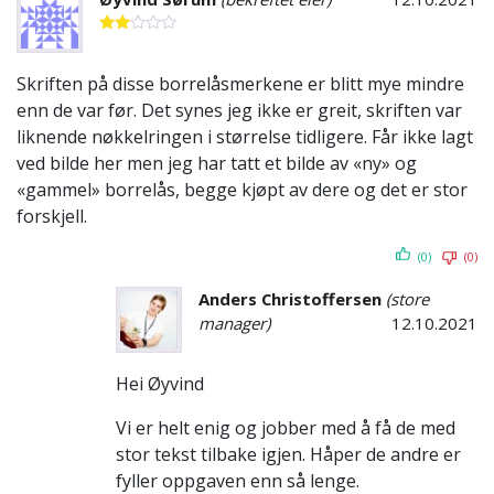
Vurdert
2
av
5
Skriften på disse borrelåsmerkene er blitt mye mindre
enn de var før. Det synes jeg ikke er greit, skriften var
liknende nøkkelringen i størrelse tidligere. Får ikke lagt
ved bilde her men jeg har tatt et bilde av «ny» og
«gammel» borrelås, begge kjøpt av dere og det er stor
forskjell.
(0)
(0)
Anders Christoffersen
(store
manager)
12.10.2021
Hei Øyvind
Vi er helt enig og jobber med å få de med
stor tekst tilbake igjen. Håper de andre er
fyller oppgaven enn så lenge.