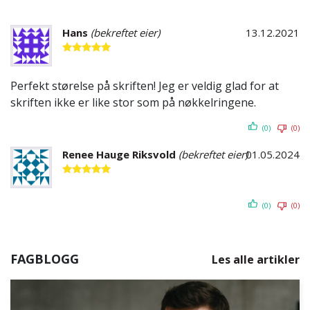
Hans
(bekreftet eier)
13.12.2021
Vurdert
5
av 5
Perfekt størelse på skriften! Jeg er veldig glad for at
skriften ikke er like stor som på nøkkelringene.
(0)
(0)
Renee Hauge Riksvold
(bekreftet eier)
01.05.2024
Vurdert
5
av 5
(0)
(0)
FAGBLOGG
Les alle artikler