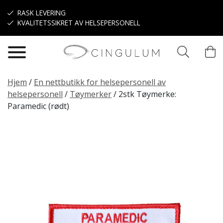
Hopp til hovedinnhold
RASK LEVERING
KVALITETSSIKRET AV HELSEPERSONELL
Hjem
/
En nettbutikk for helsepersonell av
helsepersonell
/
Tøymerker
/
2stk Tøymerke:
Paramedic (rødt)