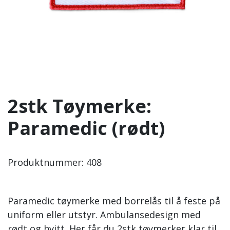
2stk Tøymerke:
Paramedic (rødt)
Produktnummer:
408
Paramedic tøymerke med borrelås til å feste på
uniform eller utstyr. Ambulansedesign med
rødt og hvitt. Her får du 2stk tøymerker klar til