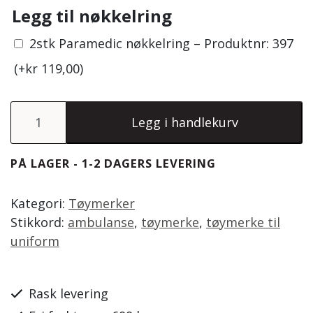
Legg til nøkkelring
2stk Paramedic nøkkelring – Produktnr: 397
(+
kr
119,00
)
2stk Tøymerke: Paramedic (rødt) antall
Legg i handlekurv
PÅ LAGER - 1-2 DAGERS LEVERING
Kategori:
Tøymerker
Stikkord:
ambulanse
,
tøymerke
,
tøymerke til
uniform
Rask levering