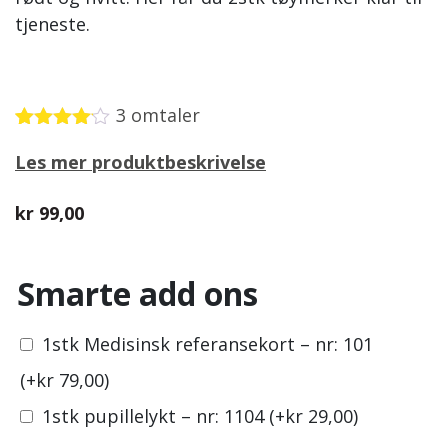
tjeneste.
3
omtaler
Vurdert
3
Les mer produktbeskrivelse
4.00
av 5
basert
på
kr
99,00
kundevurderinger
Smarte add ons
1stk Medisinsk referansekort – nr: 101
(+
kr
79,00
)
1stk pupillelykt – nr: 1104
(+
kr
29,00
)