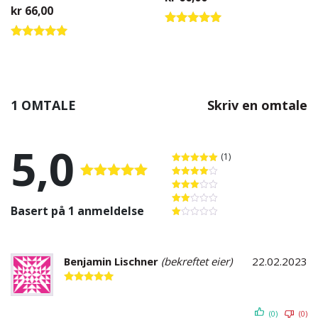
ar: kr 66,00.
 pris er: kr 19,00.
kr
66,00
Vurdert
5.00
Vurdert
av 5
5.00
av 5
1 OMTALE
Skriv en omtale
5,0
(1)
Vurdert
5
av 5
Vurdert
4
Vurdert
5.00
av 5
Vurdert
av 5
3
av 5
Basert på 1 anmeldelse
Vurdert
2
av
Vurdert
5
1
av
5
Benjamin Lischner
(bekreftet eier)
22.02.2023
Vurdert
5
av 5
(0)
(0)