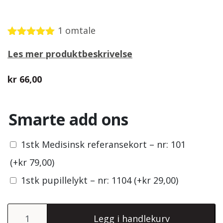
1
omtale
Vurdert
1
5.00
Les mer produktbeskrivelse
av 5
basert på
kundevurdering
kr
66,00
Smarte add ons
1stk Medisinsk referansekort – nr: 101
(+
kr
79,00
)
1stk pupillelykt – nr: 1104
(+
kr
29,00
)
Fysioterapeut nøkkelring antall
Legg i handlekurv