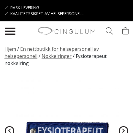
Hopp til hovedinnhold
RASK LEVERING
KVALITETSSIKRET AV HELSEPERSONELL
Hjem
/
En nettbutikk for helsepersonell av
helsepersonell
/
Nøkkelringer
/
Fysioterapeut
nøkkelring