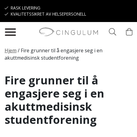
Hopp til hovedinnhold
RASK LEVERING
KVALITETSSIKRET AV HELSEPERSONELL
Hjem
/
Fire grunner til å engasjere seg i en
akuttmedisinsk studentforening
Fire grunner til å
engasjere seg i en
akuttmedisinsk
studentforening